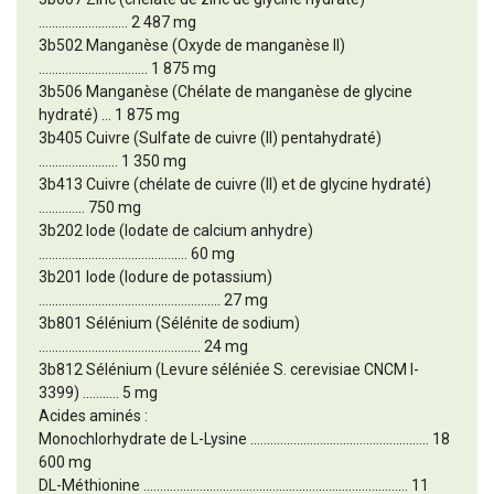
........................... 2 487 mg
3b502 Manganèse (Oxyde de manganèse II)
................................. 1 875 mg
3b506 Manganèse (Chélate de manganèse de glycine
hydraté) ... 1 875 mg
3b405 Cuivre (Sulfate de cuivre (II) pentahydraté)
........................ 1 350 mg
3b413 Cuivre (chélate de cuivre (II) et de glycine hydraté)
.............. 750 mg
3b202 Iode (Iodate de calcium anhydre)
............................................. 60 mg
3b201 Iode (Iodure de potassium)
....................................................... 27 mg
3b801 Sélénium (Sélénite de sodium)
................................................. 24 mg
3b812 Sélénium (Levure séléniée S. cerevisiae CNCM I-
3399) ........... 5 mg
Acides aminés :
Monochlorhydrate de L-Lysine ...................................................... 18
600 mg
DL-Méthionine ................................................................................ 11