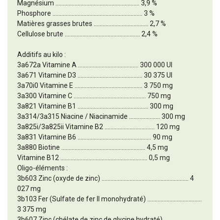
Magnésium ......................................................... 3,9 %
Phosphore ............................................................. 3 %
Matières grasses brutes ..................................... 2,7 %
Cellulose brute ................................................... 2,4 %
Additifs au kilo :
3a672a Vitamine A ......................................... 300 000 UI
3a671 Vitamine D3 ............................................ 30 375 UI
3a70i0 Vitamine E .............................................. 3 750 mg
3a300 Vitamine C ................................................. 750 mg
3a821 Vitamine B1 ................................................ 300 mg
3a314/3a315 Niacine / Niacinamide ..................... 300 mg
3a825i/3a825ii Vitamine B2 .................................. 120 mg
3a831 Vitamine B6 .................................................. 90 mg
3a880 Biotine ......................................................... 4,5 mg
Vitamine B12 ........................................................... 0,5 mg
Oligo-éléments :
3b603 Zinc (oxyde de zinc) ........................................................... 4
027 mg
3b103 Fer (Sulfate de fer II monohydraté) .....................................
3 375 mg
3b607 Zinc (chélate de zinc de glycine hydraté)