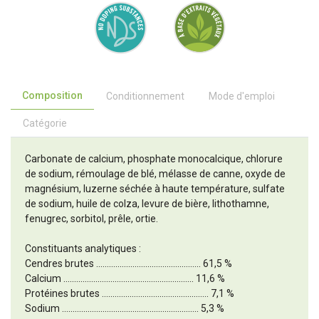
Composition
Conditionnement
Mode d'emploi
Catégorie
Carbonate de calcium, phosphate monocalcique, chlorure
de sodium, rémoulage de blé, mélasse de canne, oxyde de
magnésium, luzerne séchée à haute température, sulfate
de sodium, huile de colza, levure de bière, lithothamne,
fenugrec, sorbitol, prêle, ortie.
Constituants analytiques :
Cendres brutes ................................................. 61,5 %
Calcium ............................................................. 11,6 %
Protéines brutes .................................................. 7,1 %
Sodium ................................................................ 5,3 %