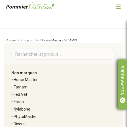
• Accueil / Nos produits /
Horse Master
/
VITAMIX
NOS MARQUES
Nos marques
‣
Horse Master
‣
Farnam
‣
Fed Vet
‣
Foran
‣
Nylabone
‣
PhytoMaster
‣
Divers