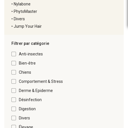
‣
Nylabone
‣
PhytoMaster
‣
Divers
‣
Jump Your Hair
Filtrer par catégorie
Anti-insectes
Bien-être
Chiens
Comportement & Stress
Derme & Epiderme
Désinfection
Digestion
Divers
Élevage