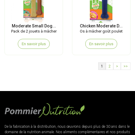
Moderate Small Dog...
Chicken Moderate D...
Pack de 2 jouets à mâcher
Os à mâcher goût poulet
En savoir plus
En savoir plus
1
2
>
>>
De la fabrication à la distribution, nous œuvrons depuis plus de 30 ans dans le
domaine de la nutrition animale. Nos aliments complémentaires et nos produits