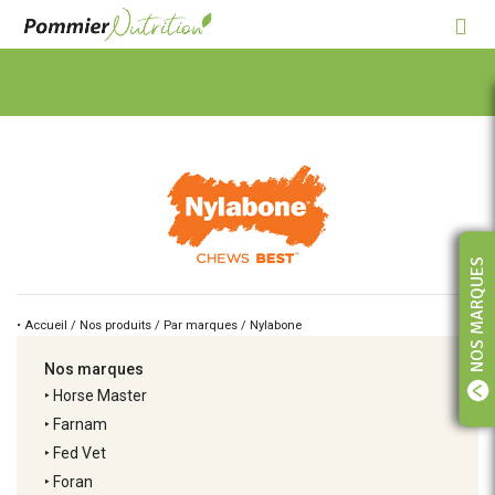
NOS MARQUES
• Accueil / Nos produits / Par marques / Nylabone
Nos marques
‣
Horse Master
‣
Farnam
‣
Fed Vet
‣
Foran