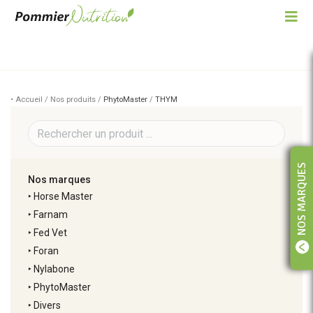
• Accueil / Nos produits /
PhytoMaster
/
THYM
NOS MARQUES
Nos marques
‣
Horse Master
‣
Farnam
‣
Fed Vet
‣
Foran
‣
Nylabone
‣
PhytoMaster
‣
Divers