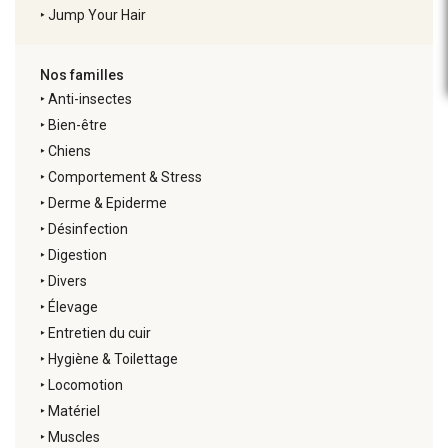
‣
Jump Your Hair
Nos familles
‣
Anti-insectes
‣
Bien-être
‣
Chiens
‣
Comportement & Stress
‣
Derme & Epiderme
‣
Désinfection
‣
Digestion
‣
Divers
‣
Élevage
‣
Entretien du cuir
‣
Hygiène & Toilettage
‣
Locomotion
‣
Matériel
‣
Muscles