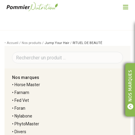
• Accueil / Nos produits /
Jump Your Hair
/
RITUEL DE BEAUTÉ
NOS MARQUES
Nos marques
‣
Horse Master
‣
Farnam
‣
Fed Vet
‣
Foran
‣
Nylabone
‣
PhytoMaster
‣
Divers