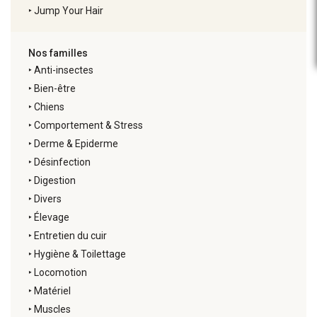
‣
Jump Your Hair
Nos familles
‣
Anti-insectes
‣
Bien-être
‣
Chiens
‣
Comportement & Stress
‣
Derme & Epiderme
‣
Désinfection
‣
Digestion
‣
Divers
‣
Élevage
‣
Entretien du cuir
‣
Hygiène & Toilettage
‣
Locomotion
‣
Matériel
‣
Muscles