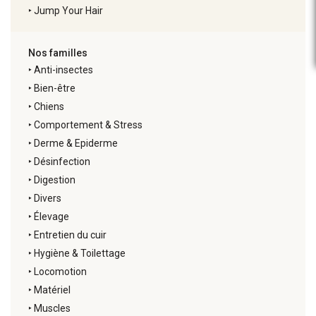
‣
Jump Your Hair
Nos familles
‣
Anti-insectes
‣
Bien-être
‣
Chiens
‣
Comportement & Stress
‣
Derme & Epiderme
‣
Désinfection
‣
Digestion
‣
Divers
‣
Élevage
‣
Entretien du cuir
‣
Hygiène & Toilettage
‣
Locomotion
‣
Matériel
‣
Muscles