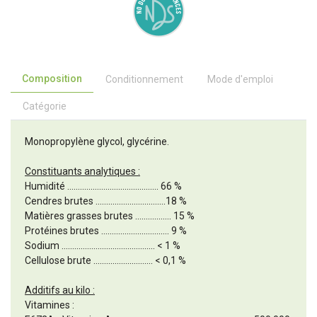
Composition
Conditionnement
Mode d'emploi
Catégorie
Monopropylène glycol, glycérine.
Constituants analytiques :
Humidité ........................................... 66 %
Cendres brutes .................................18 %
Matières grasses brutes ................. 15 %
Protéines brutes ................................ 9 %
Sodium ............................................ < 1 %
Cellulose brute ............................ < 0,1 %
Additifs au kilo :
Vitamines :