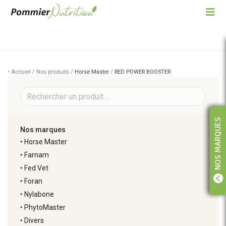
• Accueil / Nos produits /
Horse Master
/
RED POWER BOOSTER
NOS MARQUES
Nos marques
‣
Horse Master
‣
Farnam
‣
Fed Vet
‣
Foran
‣
Nylabone
‣
PhytoMaster
‣
Divers