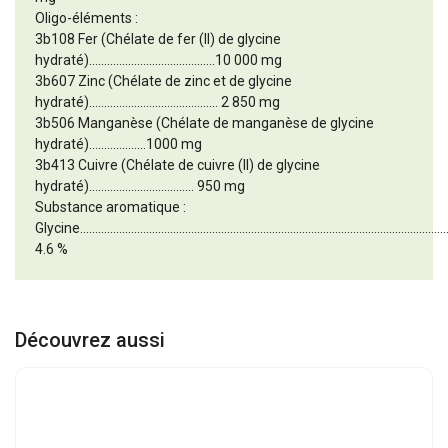
Oligo-éléments :
3b108 Fer (Chélate de fer (II) de glycine
hydraté)..........................................10 000 mg
3b607 Zinc (Chélate de zinc et de glycine
hydraté)........................................... 2 850 mg
3b506 Manganèse (Chélate de manganèse de glycine
hydraté)...................1000 mg
3b413 Cuivre (Chélate de cuivre (II) de glycine
hydraté)................................... 950 mg
Substance aromatique :
Glycine...........................................................................................................................
4.6 %
Découvrez aussi