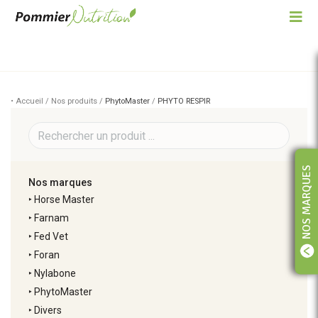
• Accueil / Nos produits /
PhytoMaster
/
PHYTO RESPIR
NOS MARQUES
Nos marques
‣
Horse Master
‣
Farnam
‣
Fed Vet
‣
Foran
‣
Nylabone
‣
PhytoMaster
‣
Divers