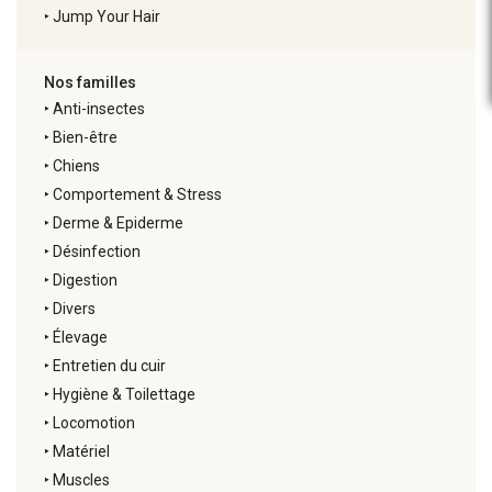
‣
Jump Your Hair
Nos familles
‣
Anti-insectes
‣
Bien-être
‣
Chiens
‣
Comportement & Stress
‣
Derme & Epiderme
‣
Désinfection
‣
Digestion
‣
Divers
‣
Élevage
‣
Entretien du cuir
‣
Hygiène & Toilettage
‣
Locomotion
‣
Matériel
‣
Muscles