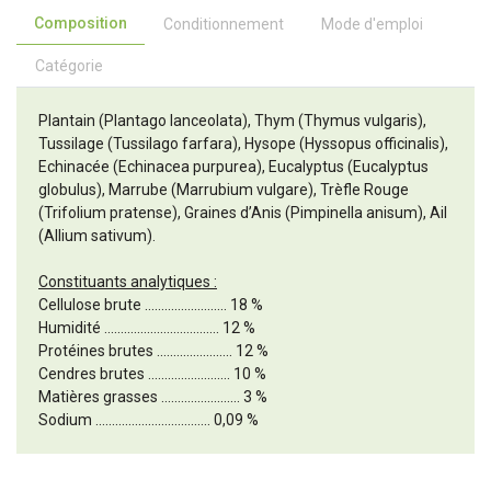
Composition
Conditionnement
Mode d'emploi
Catégorie
Plantain (Plantago lanceolata), Thym (Thymus vulgaris),
Tussilage (Tussilago farfara), Hysope (Hyssopus officinalis),
Echinacée (Echinacea purpurea), Eucalyptus (Eucalyptus
globulus), Marrube (Marrubium vulgare), Trèfle Rouge
(Trifolium pratense), Graines d’Anis (Pimpinella anisum), Ail
(Allium sativum).
Constituants analytiques :
Cellulose brute ......................... 18 %
Humidité ................................... 12 %
Protéines brutes ....................... 12 %
Cendres brutes ......................... 10 %
Matières grasses ........................ 3 %
Sodium ................................... 0,09 %