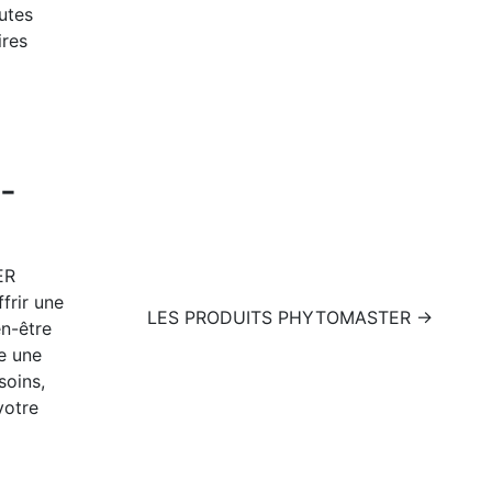
utes
ires
-
ER
rir une
LES PRODUITS PHYTOMASTER →
en-être
e une
soins,
votre