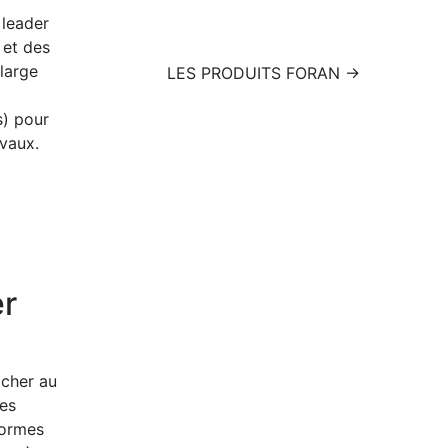
 leader
 et des
large
LES PRODUITS FORAN →
s) pour
evaux.
er
âcher au
es
formes