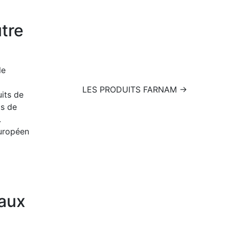
utre
le
LES PRODUITS FARNAM →
its de
ts de
.
uropéen
vaux