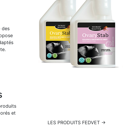
é des
ropose
daptés
te.
s
produits
orés et
LES PRODUITS FEDVET →