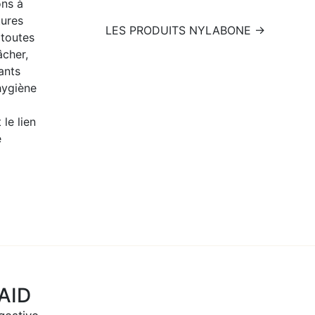
ons à
tures
LES PRODUITS NYLABONE →
 toutes
âcher,
ants
hygiène
 le lien
e
AID