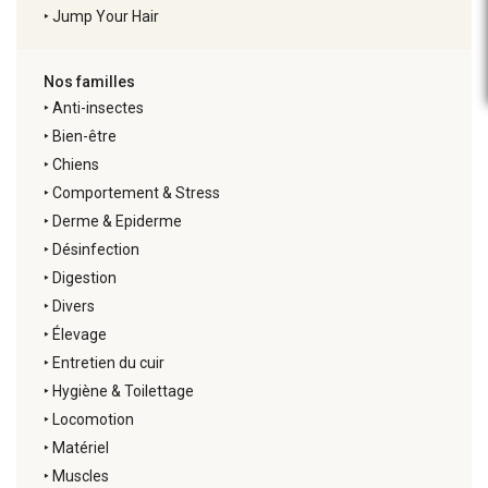
‣
Jump Your Hair
Nos familles
‣
Anti-insectes
‣
Bien-être
‣
Chiens
‣
Comportement & Stress
‣
Derme & Epiderme
‣
Désinfection
‣
Digestion
‣
Divers
‣
Élevage
‣
Entretien du cuir
‣
Hygiène & Toilettage
‣
Locomotion
‣
Matériel
‣
Muscles