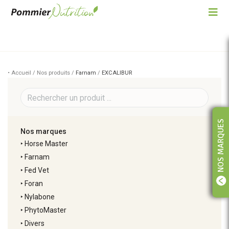
• Accueil / Nos produits /
Farnam
/
EXCALIBUR
NOS MARQUES
Nos marques
‣
Horse Master
‣
Farnam
‣
Fed Vet
‣
Foran
‣
Nylabone
‣
PhytoMaster
‣
Divers